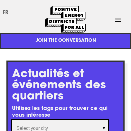
FR
JOIN THE CONVERSATION
Actualités et
événements des
quartiers
Utilisez les tags pour trouver ce qui 
vous intéresse
Cities